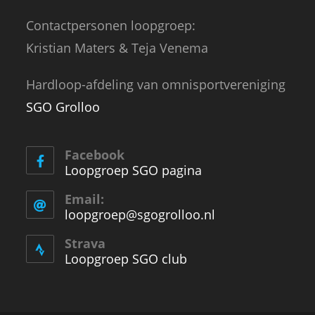
Contactpersonen loopgroep:
Kristian Maters & Teja Venema
Hardloop-afdeling van omnisportvereniging
SGO Grolloo
Facebook
Loopgroep SGO pagina
Email:
loopgroep@sgogrolloo.nl
Opens
in
your
Strava
application
Loopgroep SGO club