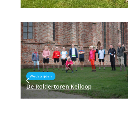
Wedstrijden
De Roldertoren Keiloop
Oorspronkelijk zou vandaag de eerste
editie van de Roldertorenrun worden
gehouden. Om bekende redenen kon dat
helaas geen doorgang vinden.…