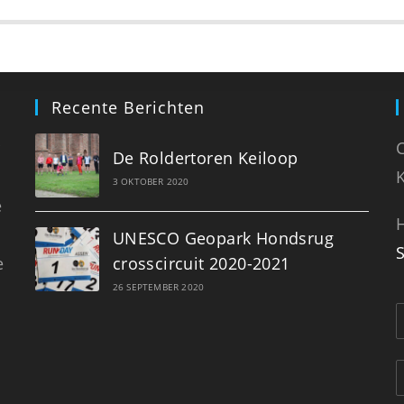
geplande crossen allemaal door; dit…
LEES MEER
Recente Berichten
De Roldertoren Keiloop
K
3 OKTOBER 2020
e
H
UNESCO Geopark Hondsrug
e
crosscircuit 2020-2021
26 SEPTEMBER 2020