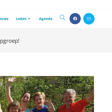
euws
Leden
Agenda
opgroep!