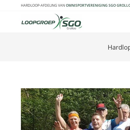
Ga
HARDLOOP-AFDELING VAN
OMNISPORTVERENIGING SGO GROLL
naar
inhoud
Hardlop