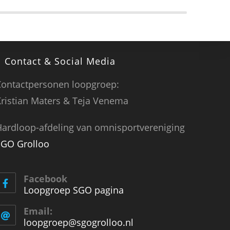
Vanda
(!) j
activi
Contact & Social Media
LEES ME
Contactpersonen loopgroep:
ristian Maters & Teja Venema
ardloop-afdeling van omnisportvereniging
SGO Grolloo
Facebook
Loopgroep SGO pagina
Email:
loopgroep@sgogrolloo.nl
Opens