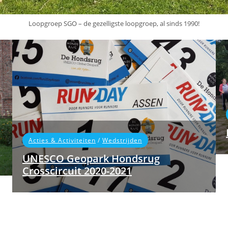
Loopgroep SGO – de gezelligste loopgroep, al sinds 1990!
Acties & Activiteiten
/
Wedstrijden
UNESCO Geopark Hondsrug
Crosscircuit 2020-2021
Het UNESCO Geopark Hondsrug
crosscircuit gaat al haar zevende seizoen
tegemoet. Vooralsnog gaan de zes