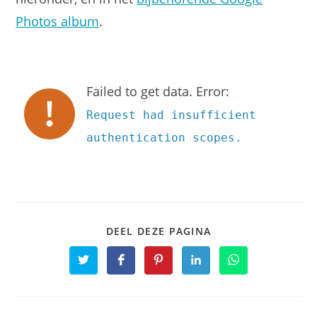
Photos album
.
Failed to get data. Error:
Request had insufficient
authentication scopes.
DEEL
DEEL DEZE PAGINA
DEZE
INHOUD
Opent
Opent
Opent
Opent
Opent
in
in
in
in
in
een
een
een
een
een
nieuw
nieuw
nieuw
nieuw
nieuw
venster
venster
venster
venster
venster