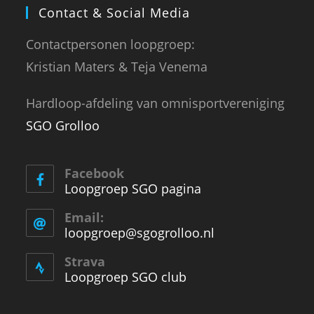
Contact & Social Media
Contactpersonen loopgroep:
Kristian Maters & Teja Venema
Hardloop-afdeling van omnisportvereniging
SGO Grolloo
Facebook
Loopgroep SGO pagina
Email:
loopgroep@sgogrolloo.nl
Opens
in
your
Strava
application
Loopgroep SGO club